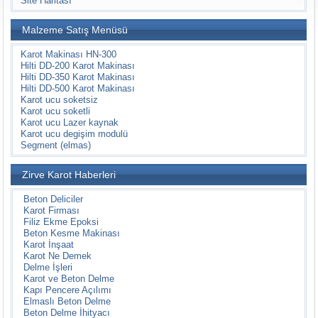
Site Haritası
Malzeme Satış Menüsü
Karot Makinası HN-300
Hilti DD-200 Karot Makinası
Hilti DD-350 Karot Makinası
Hilti DD-500 Karot Makinası
Karot ucu soketsiz
Karot ucu soketli
Karot ucu Lazer kaynak
Karot ucu degişim modulü
Segment (elmas)
Zirve Karot Haberleri
Beton Deliciler
Karot Firması
Filiz Ekme Epoksi
Beton Kesme Makinası
Karot İnşaat
Karot Ne Demek
Delme İşleri
Karot ve Beton Delme
Kapı Pencere Açılımı
Elmaslı Beton Delme
Beton Delme İhityacı