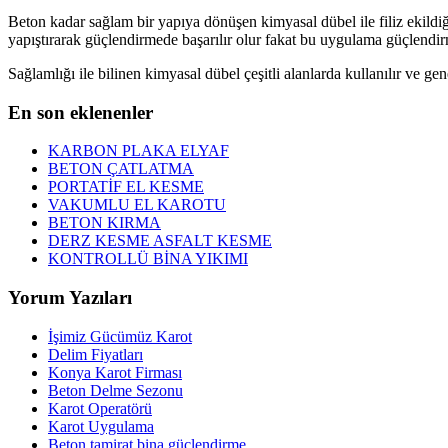
Beton kadar sağlam bir yapıya dönüşen kimyasal dübel ile filiz ekildiğ
yapıştırarak güçlendirmede başarılır olur fakat bu uygulama güçlendirm
Sağlamlığı ile bilinen kimyasal dübel çeşitli alanlarda kullanılır ve ge
En son eklenenler
KARBON PLAKA ELYAF
BETON ÇATLATMA
PORTATİF EL KESME
VAKUMLU EL KAROTU
BETON KIRMA
DERZ KESME ASFALT KESME
KONTROLLÜ BİNA YIKIMI
Yorum Yazıları
İşimiz Gücümüz Karot
Delim Fiyatları
Konya Karot Firması
Beton Delme Sezonu
Karot Operatörü
Karot Uygulama
Beton tamirat bina güçlendirme