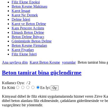
Filiz Ekme Epoksi
Beton Kesme Makinası
Karot İnşaat
Karot Ne Demek
Delme İşleri
Karot ve Beton Delme
Kapı Pencere Açılımı
Elmaslı Beton Delme
Beton Delme İhityacı
Günümüzde Beton Delme
Beton Kesme Firmaları
Karot Fiyatları
Filiz Ekme İşleri
Ana sayfaya dön
Karot Beton Kesme
yorumlar
Beton tamirat bina 
Beton tamirat bina güçlendirme
Kullanıcı Oyu:
/ 2
En Kötü
En İyi
Kimyasal dübel ile filiz ekimi uygulamalarında hizmet veren Zirve Kar
dübel beton alanlara filiz ekilmesinde, çatlakların giderilmesinde ve 
vazgeçilmez bir yöntemdir.