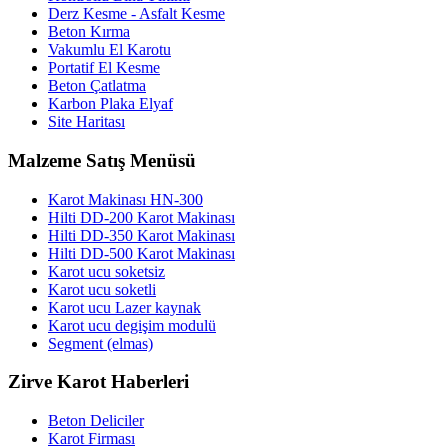
Derz Kesme - Asfalt Kesme
Beton Kırma
Vakumlu El Karotu
Portatif El Kesme
Beton Çatlatma
Karbon Plaka Elyaf
Site Haritası
Malzeme Satış Menüsü
Karot Makinası HN-300
Hilti DD-200 Karot Makinası
Hilti DD-350 Karot Makinası
Hilti DD-500 Karot Makinası
Karot ucu soketsiz
Karot ucu soketli
Karot ucu Lazer kaynak
Karot ucu degişim modulü
Segment (elmas)
Zirve Karot Haberleri
Beton Deliciler
Karot Firması