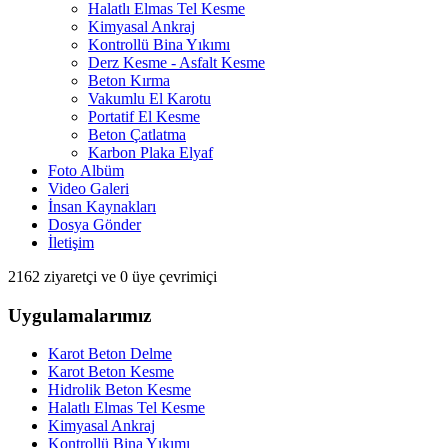
Halatlı Elmas Tel Kesme
Kimyasal Ankraj
Kontrollü Bina Yıkımı
Derz Kesme - Asfalt Kesme
Beton Kırma
Vakumlu El Karotu
Portatif El Kesme
Beton Çatlatma
Karbon Plaka Elyaf
Foto Albüm
Video Galeri
İnsan Kaynakları
Dosya Gönder
İletişim
2162 ziyaretçi ve 0 üye çevrimiçi
Uygulamalarımız
Karot Beton Delme
Karot Beton Kesme
Hidrolik Beton Kesme
Halatlı Elmas Tel Kesme
Kimyasal Ankraj
Kontrollü Bina Yıkımı