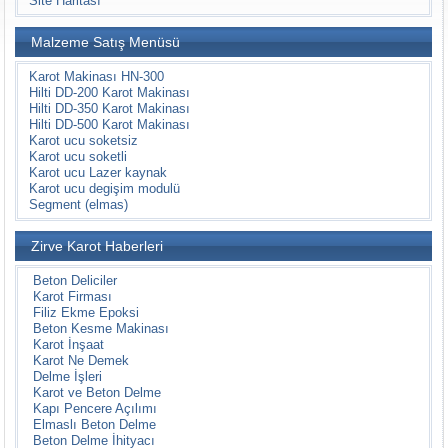
Site Haritası
Malzeme Satış Menüsü
Karot Makinası HN-300
Hilti DD-200 Karot Makinası
Hilti DD-350 Karot Makinası
Hilti DD-500 Karot Makinası
Karot ucu soketsiz
Karot ucu soketli
Karot ucu Lazer kaynak
Karot ucu degişim modulü
Segment (elmas)
Zirve Karot Haberleri
Beton Deliciler
Karot Firması
Filiz Ekme Epoksi
Beton Kesme Makinası
Karot İnşaat
Karot Ne Demek
Delme İşleri
Karot ve Beton Delme
Kapı Pencere Açılımı
Elmaslı Beton Delme
Beton Delme İhityacı