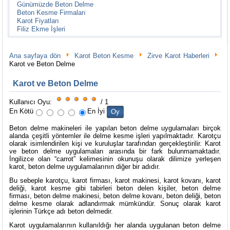
Günümüzde Beton Delme
Beton Kesme Firmaları
Karot Fiyatları
Filiz Ekme İşleri
Ana sayfaya dön
Karot Beton Kesme
Zirve Karot Haberleri
Karot ve Beton Delme
Karot ve Beton Delme
Kullanıcı Oyu:
/ 1
En Kötü
En İyi
Beton delme makineleri ile yapılan beton delme uygulamaları birçok
alanda çeşitli yöntemler ile delme kesme işleri yapılmaktadır. Karotçu
olarak isimlendirilen kişi ve kuruluşlar tarafından gerçekleştirilir. Karot
ve beton delme uygulamaları arasında bir fark bulunmamaktadır.
İngilizce olan “carrot” kelimesinin okunuşu olarak dilimize yerleşen
karot, beton delme uygulamalarının diğer bir adıdır.
Bu sebeple karotçu, karot firması, karot makinesi, karot kovanı, karot
deliği, karot kesme gibi tabirleri beton delen kişiler, beton delme
firması, beton delme makinesi, beton delme kovanı, beton deliği, beton
delme kesme olarak adlandırmak mümkündür. Sonuç olarak karot
işlerinin Türkçe adı beton delmedir.
Karot uygulamalarının kullanıldığı her alanda uygulanan beton delme