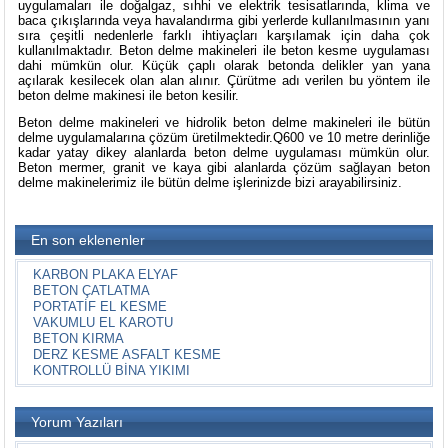
uygulamaları ile doğalgaz, sıhhi ve elektrik tesisatlarında, klima ve
baca çıkışlarında veya havalandırma gibi yerlerde kullanılmasının yanı
sıra çeşitli nedenlerle farklı ihtiyaçları karşılamak için daha çok
kullanılmaktadır. Beton delme makineleri ile beton kesme uygulaması
dahi mümkün olur. Küçük çaplı olarak betonda delikler yan yana
açılarak kesilecek olan alan alınır. Çürütme adı verilen bu yöntem ile
beton delme makinesi ile beton kesilir.
Beton delme makineleri ve hidrolik beton delme makineleri ile bütün
delme uygulamalarına çözüm üretilmektedir.Q600 ve 10 metre derinliğe
kadar yatay dikey alanlarda beton delme uygulaması mümkün olur.
Beton mermer, granit ve kaya gibi alanlarda çözüm sağlayan beton
delme makinelerimiz ile bütün delme işlerinizde bizi arayabilirsiniz.
En son eklenenler
KARBON PLAKA ELYAF
BETON ÇATLATMA
PORTATİF EL KESME
VAKUMLU EL KAROTU
BETON KIRMA
DERZ KESME ASFALT KESME
KONTROLLÜ BİNA YIKIMI
Yorum Yazıları