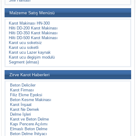
Site Haritası
Malzeme Satış Menüsü
Karot Makinası HN-300
Hilti DD-200 Karot Makinası
Hilti DD-350 Karot Makinası
Hilti DD-500 Karot Makinası
Karot ucu soketsiz
Karot ucu soketli
Karot ucu Lazer kaynak
Karot ucu degişim modulü
Segment (elmas)
Zirve Karot Haberleri
Beton Deliciler
Karot Firması
Filiz Ekme Epoksi
Beton Kesme Makinası
Karot İnşaat
Karot Ne Demek
Delme İşleri
Karot ve Beton Delme
Kapı Pencere Açılımı
Elmaslı Beton Delme
Beton Delme İhityacı