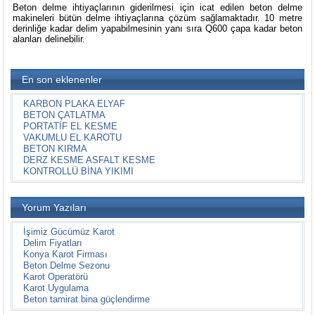
Beton delme ihtiyaçlarının giderilmesi için icat edilen beton delme
makineleri bütün delme ihtiyaçlarına çözüm sağlamaktadır. 10 metre
derinliğe kadar delim yapabilmesinin yanı sıra Q600 çapa kadar beton
alanları delinebilir.
En son eklenenler
KARBON PLAKA ELYAF
BETON ÇATLATMA
PORTATİF EL KESME
VAKUMLU EL KAROTU
BETON KIRMA
DERZ KESME ASFALT KESME
KONTROLLÜ BİNA YIKIMI
Yorum Yazıları
İşimiz Gücümüz Karot
Delim Fiyatları
Konya Karot Firması
Beton Delme Sezonu
Karot Operatörü
Karot Uygulama
Beton tamirat bina güçlendirme