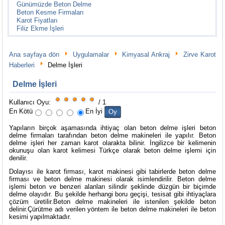
Günümüzde Beton Delme
Beton Kesme Firmaları
Karot Fiyatları
Filiz Ekme İşleri
Ana sayfaya dön
Uygulamalar
Kimyasal Ankraj
Zirve Karot
Haberleri
Delme İşleri
Delme İşleri
Kullanıcı Oyu:
/ 1
En Kötü
En İyi
Yapıların birçok aşamasında ihtiyaç olan beton delme işleri beton
delme firmaları tarafından beton delme makineleri ile yapılır. Beton
delme işleri her zaman karot olarakta bilinir. İngilizce bir kelimenin
okunuşu olan karot kelimesi Türkçe olarak beton delme işlemi için
denilir.
Dolayısı ile karot firması, karot makinesi gibi tabirlerde beton delme
firması ve beton delme makinesi olarak isimlendirilir. Beton delme
işlemi beton ve benzeri alanları silindir şeklinde düzgün bir biçimde
delme olayıdır. Bu şekilde herhangi boru geçişi, tesisat gibi ihtiyaçlara
çözüm üretilir.Beton delme makineleri ile istenilen şekilde beton
delinir.Çürütme adı verilen yöntem ile beton delme makineleri ile beton
kesimi yapılmaktadır.