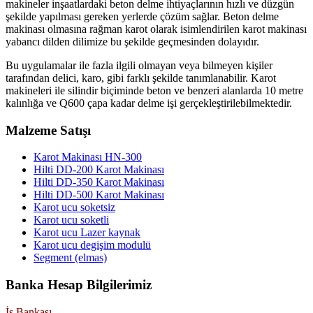
makineler inşaatlardaki beton delme ihtiyaçlarının hızlı ve düzgün
şekilde yapılması gereken yerlerde çözüm sağlar. Beton delme
makinası olmasına rağman karot olarak isimlendirilen karot makinası
yabancı dilden dilimize bu şekilde geçmesinden dolayıdır.
Bu uygulamalar ile fazla ilgili olmayan veya bilmeyen kişiler
tarafından delici, karo, gibi farklı şekilde tanımlanabilir. Karot
makineleri ile silindir biçiminde beton ve benzeri alanlarda 10 metre
kalınlığa ve Q600 çapa kadar delme işi gerçekleştirilebilmektedir.
Malzeme Satışı
Karot Makinası HN-300
Hilti DD-200 Karot Makinası
Hilti DD-350 Karot Makinası
Hilti DD-500 Karot Makinası
Karot ucu soketsiz
Karot ucu soketli
Karot ucu Lazer kaynak
Karot ucu degişim modulü
Segment (elmas)
Banka Hesap Bilgilerimiz
İş Bankası