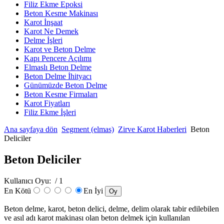
Filiz Ekme Epoksi
Beton Kesme Makinası
Karot İnşaat
Karot Ne Demek
Delme İşleri
Karot ve Beton Delme
Kapı Pencere Açılımı
Elmaslı Beton Delme
Beton Delme İhityacı
Günümüzde Beton Delme
Beton Kesme Firmaları
Karot Fiyatları
Filiz Ekme İşleri
Ana sayfaya dön
Segment (elmas)
Zirve Karot Haberleri
Beton
Deliciler
Beton Deliciler
Kullanıcı Oyu:
/ 1
En Kötü
En İyi
Beton delme, karot, beton delici, delme, delim olarak tabir edilebilen
ve asıl adı karot makinası olan beton delmek için kullanılan