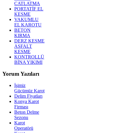
ÇATLATMA
PORTATİF EL
KESME
VAKUMLU
EL KAROTU
BETON
KIRMA
DERZ KESME
ASFALT
KESME
KONTROLLÜ
BİNA YIKIMI
Yorum Yazıları
İşimiz
Gücümüz Karot
Delim Fiyatları
Konya Karot
Firması
Beton Delme
Sezonu
Karot
Operatörü