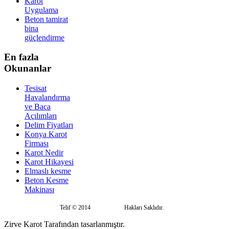
Karot
Uygulama
Beton tamirat
bina
güçlendirme
En fazla
Okunanlar
Tesisat
Havalandırma
ve Baca
Açılımları
Delim Fiyatları
Konya Karot
Firması
Karot Nedir
Karot Hikayesi
Elmaslı kesme
Beton Kesme
Makinası
Telif © 2014
Zirve Karot
Hakları Saklıdır.
Zirve Karot Tarafından tasarlanmıştır.