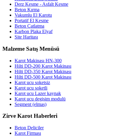
Derz Kesme - Asfalt Kesme
Beton Kırma
Vakumlu El Karotu
Portatif El Kesme
Beton Çatlatma
Karbon Plaka Elyaf
Site Haritası
Malzeme Satış Menüsü
Karot Makinası HN-300
Hilti DD-200 Karot Makinası
Hilti DD-350 Karot Makinası
Hilti DD-500 Karot Makinası
Karot ucu soketsiz
Karot ucu soketli
Karot ucu Lazer kaynak
Karot ucu degişim modulü
Segment (elmas)
Zirve Karot Haberleri
Beton Deliciler
Karot Firması